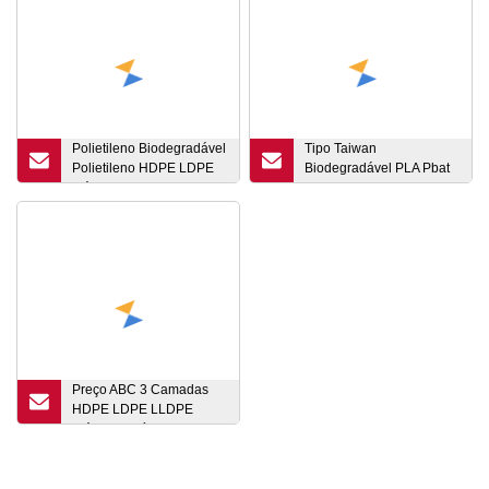
Polietileno Biodegradável
Tipo Taiwan
Polietileno HDPE LDPE
Biodegradável PLA Pbat
Máquina de Corte de
Amido de Milho CaCO3
Filme Plástico Dupla
Mono Camada HDPE
Camada Máquina
LDPE Extrusora de Filme
Sopradora de Filme de
Plástico Filme Soprado
Três Camadas Máquina
Máquina de Sopro
Extrusora de Filme
Plástico
Preço ABC 3 Camadas
HDPE LDPE LLDPE
Plástico Agrícola Soprado
Linha de Produção de
Polietileno Biodegradável
Estufa Extrusora Co