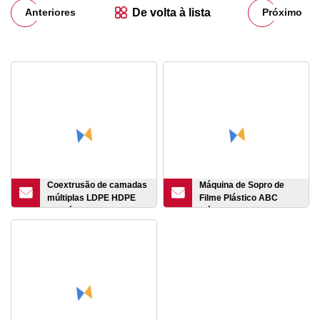
De volta à lista
Anteriores
Próximo
Coextrusão de camadas
Máquina de Sopro de
múltiplas LDPE HDPE
Filme Plástico ABC
PE Máquina de sopro de
Máquina de Corte de
filme Extrusora de
Filme Plástico Única
plástico Biodegradável
Camada Dupla Camada
Máquina de extrusão de
Máquina Sopradora de
filme soprado de
Filme de Três Camadas
plástico
Máquina Extrusora de
Filme Plástico