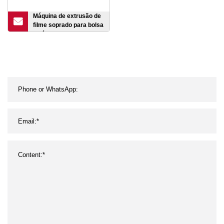
Máquina de extrusão de
filme soprado para bolsa
a vácuo mini pequena de
5 camadas/7 camadas
EVOH/PA/alta barreira