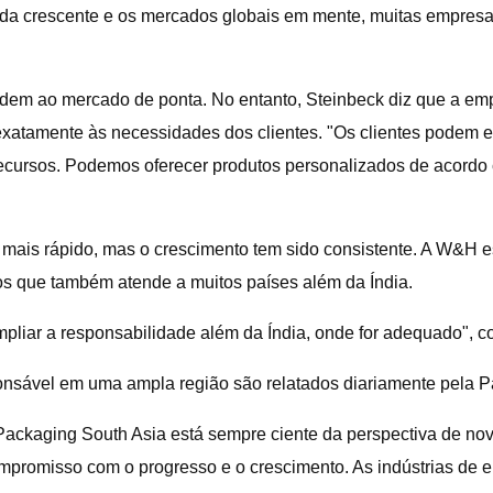
 crescente e os mercados globais em mente, muitas empresas 
ndem ao mercado de ponta. No entanto, Steinbeck diz que a e
 exatamente às necessidades dos clientes. "Os clientes podem 
ecursos. Podemos oferecer produtos personalizados de acordo c
mais rápido, mas o crescimento tem sido consistente. A W&H es
os que também atende a muitos países além da Índia.
liar a responsabilidade além da Índia, onde for adequado", co
onsável em uma ampla região são relatados diariamente pela P
 Packaging South Asia está sempre ciente da perspectiva de 
promisso com o progresso e o crescimento. As indústrias de e