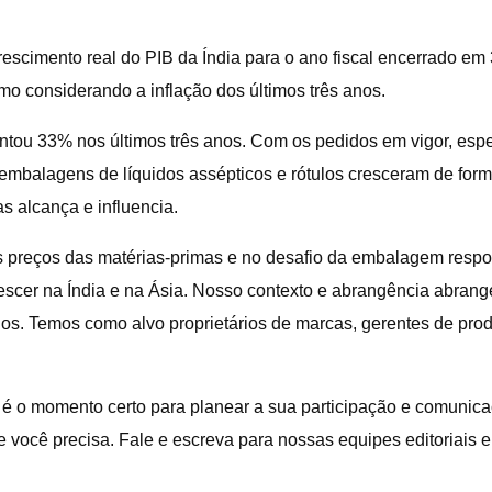
escimento real do PIB da Índia para o ano fiscal encerrado e
o considerando a inflação dos últimos três anos.
mentou 33% nos últimos três anos. Com os pedidos em vigor, e
mbalagens de líquidos assépticos e rótulos cresceram de form
s alcança e influencia.
 preços das matérias-primas e no desafio da embalagem respo
 crescer na Índia e na Ásia. Nosso contexto e abrangência abr
duos. Temos como alvo proprietários de marcas, gerentes de pro
é o momento certo para planear a sua participação e comunica
você precisa. Fale e escreva para nossas equipes editoriais e p